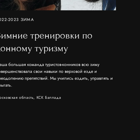
022-2023 ЗИМА
Зимние тренировки по
конному туризму
аша большая команда туристов-конников всю зиму
овершенствовала свои навыки по верховой езде и
реодолению препятствий. Мы учились ездить, управлять и
рыгать.
осковская область, КСК Баллада