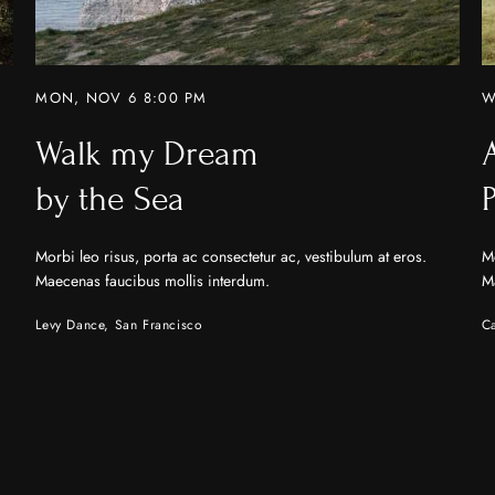
MON, NOV 6 8:00 PM
W
Walk my Dream
by the Sea
Morbi leo risus, porta ac consectetur ac, vestibulum at eros.
Mo
Maecenas faucibus mollis interdum.
M
Levy Dance, San Francisco
Ca